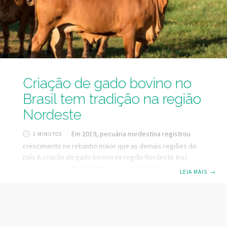
Criação de gado bovino no
Brasil tem tradição na região
Nordeste
Em 2019, pecuária nordestina registrou
3 MINUTOS
crescimento no rebanho maior que as demais regiões do
país A criação de gado bovino na região Nordeste traz
consigo uma parte da história dessa atividade no Brasil.
LEIA MAIS
→
Isso porque a pecuária brasileira teve início no Nordeste,
ainda no século XVI. As primeiras cabeças de gado teriam
vindo para a capitania de São Vicente, diretamente de Cabo
Verde. Posteriormente, por volta de 1550, um novo
carregamento de animais chegou a Salvador. A partir daí a