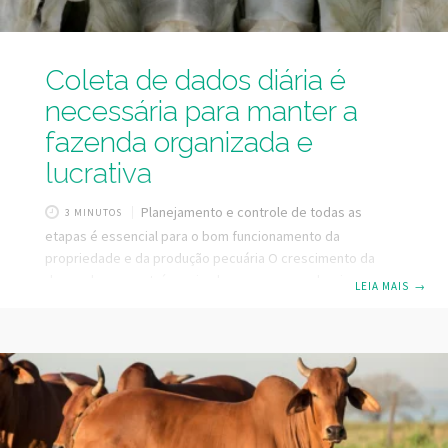
Coleta de dados diária é
necessária para manter a
fazenda organizada e
lucrativa
Planejamento e controle de todas as
3 MINUTOS
etapas é essencial para o bom funcionamento da
propriedade e da produção pecuária O crescimento da
demanda por proteína animal – como a carne bovina – é
LEIA MAIS
→
acompanhado também pelo aumento das exigências na
qualidade da carne e todo o processo que envolve a sua
produção. Questões como a sustentabilidade e a
diversificação de mercados fazem a diferença no dia a dia
das propriedades de pecuária de gado bovino,
contribuindo para agregar valor ao produto. De