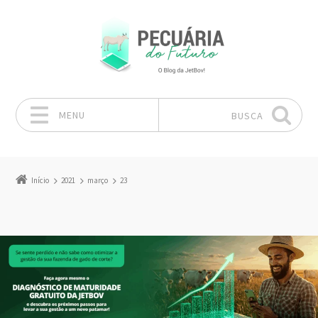
MENU
BUSCA
Pular para o conteúdo
Início
2021
março
23