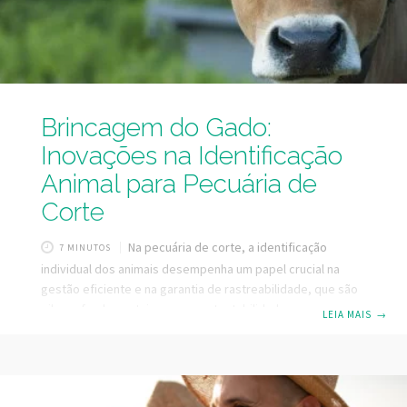
Brincagem do Gado:
Inovações na Identificação
Animal para Pecuária de
Corte
Na pecuária de corte, a identificação
7 MINUTOS
individual dos animais desempenha um papel crucial na
gestão eficiente e na garantia de rastreabilidade, que são
pilares fundamentais para a sustentabilidade e o sucesso
LEIA MAIS
→
econômico das fazendas. A prática de identificar cada
animal de forma única facilita o controle sanitário, o
monitoramento de desempenho, e também agrega valor
ao produto final, assegurando a conformidade com