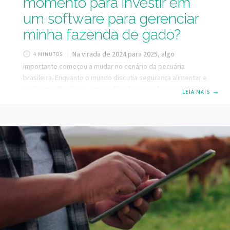
momento para investir em
um software para gerenciar
minha fazenda de gado?
Na virada de 2024 para 2025, algo
4 MINUTOS
importante começou a mudar no cenário da pecuária
brasileira. Enquanto o mundo discutia segurança alimentar e
mudanças climáticas, aqui no Brasil vimos o lançamento de
LEIA MAIS
→
políticas públicas estruturantes como o Plano Nacional de
Identificação de Bovinos e Bubalinos e a Plataforma Agro
Brasil + Sustentável. No mesmo período, especialistas
como o Prof Jank, do Insper, apontaram: estamos entrando
na década da pecuária brasileira. Mais recentemente,
estamos acompanhando a Guerra Tarifária imposta pelas
medidas do novo