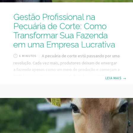
Gestão Profissional na
Pecuária de Corte: Como
Transformar Sua Fazenda
em uma Empresa Lucrativa
A pecuária de corte está passando por uma
6 MINUTOS
revolução. Cada vez mais, produtores deixam de enxergar
a fazenda apenas como um meio de produção e começam a
tratá-la como uma empresa rural, focada em rentabilidade
LEIA MAIS
→
e produtividade. Para isso, a profissionalização da gestão,
aliada ao uso da tecnologia, é fundamental. A Importância
da Gestão Profissional Tratar a fazenda como uma empresa
significa adotar processos estruturados, mensurar
resultados e tomar decisões com base em dados. Isso não
apenas melhora a previsibilidade financeira, mas