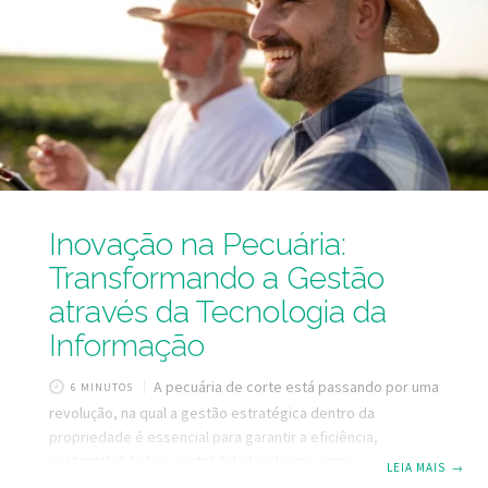
exigências de mercado e regulamentações internacionais.
Com o avanço da tecnologia, os métodos de identificação
animal têm evoluído significativamente, oferecendo
Inovação na Pecuária:
Transformando a Gestão
através da Tecnologia da
Informação
A pecuária de corte está passando por uma
6 MINUTOS
revolução, na qual a gestão estratégica dentro da
propriedade é essencial para garantir a eficiência,
sustentabilidade e rentabilidade a longo prazo.
LEIA MAIS
→
Considerando a importância que o setor pecuário