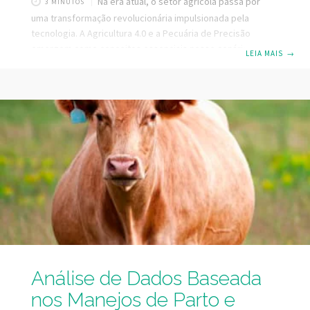
Na era atual, o setor agrícola passa por
3 MINUTOS
uma transformação revolucionária impulsionada pela
tecnologia. A Agricultura 4.0 e a Pecuária de Precisão
emergem como conceitos essenciais nesse cenário,
LEIA MAIS
→
representando uma abordagem inovadora para a gestão
de fazendas e a produção de alimentos. Diante desse
cenário, o pecuarista que encara a sua fazenda como uma
empresa rural, e busca uma gestão baseada em dados,
garante melhores resultados e lucratividade para o seu
negócio. Agricultura 4.0 e Pecuária de Precisão: O que
significa? A
Análise de Dados Baseada
nos Manejos de Parto e