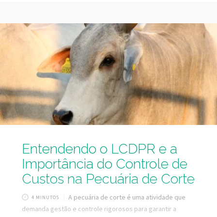
desempenha na economia, sendo que o Brasil possui o
segundo maior rebanho bovino do mundo, com cerca de
202 milhões de cabeças (Fonte: ABIEC 2023), temos
condições de produzir muito mais, sem nenhuma
necessidade de expandir a área usada pela pecuária.
Porém, para que isso aconteça
Entendendo o LCDPR e a
Importância do Controle de
Custos na Pecuária de Corte
A pecuária de corte é uma atividade que
4 MINUTOS
demanda gestão e controle rigorosos para garantir a