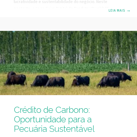
lucratividade e sustentabilidade do negócio. Neste
contexto, o Livro Caixa Digital do Produtor Rural (LCDPR) e o
LEIA MAIS
→
controle de custos emergem como ferramentas essenciais
para a eficiência da gestão da propriedade. O que é o
LCDPR? O Livro Caixa Digital do Produtor Rural (LCDPR) é
uma obrigação fiscal introduzida pela Receita Federal do
Brasil, destinada aos produtores rurais que operam como
pessoa física. O objetivo é
Crédito de Carbono:
Oportunidade para a
Pecuária Sustentável