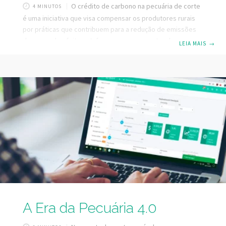
O crédito de carbono na pecuária de corte
4 MINUTOS
é uma iniciativa que visa compensar os produtores rurais
por práticas que contribuem para a redução de emissões
de gases de efeito estufa ou para o sequestro de carbono.
LEIA MAIS
→
Isso inclui a manutenção de áreas de preservação e a
recuperação de pastagens degradadas, além da adoção de
práticas agrícolas sustentáveis. 4 formas de aplicar o
crédito de carbono na pecuária A implementação do
crédito de carbono na pecuária oferece benefícios
ambientais e uma nova
A Era da Pecuária 4.0