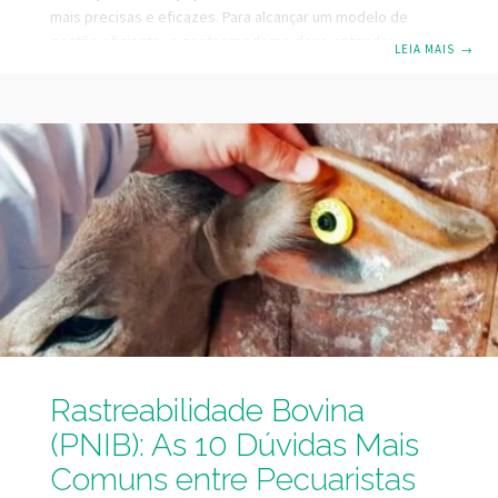
mais precisas e eficazes. Para alcançar um modelo de
gestão eficiente, o gestor moderno deve entender a
LEIA MAIS
→
importância de capturar e registrar dados, sobre os
diversos fatores que influenciam os resultados, e
interpretar informações em todas as fases da produção,
desde o manejo do pasto até o desempenho individual de
cada animal. Coleta de Dados: O Primeiro Passo A coleta de
dados é a base
Rastreabilidade Bovina
(PNIB): As 10 Dúvidas Mais
Comuns entre Pecuaristas