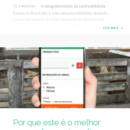
A obrigatoriedade da rastreabilidade
5 MINUTOS
bovina no Brasil não é mais uma possibilidade distante.
Com o lançamento do Plano Nacional de Identificação
Individual de Bovinos e Búfalos (PNIB) pelo Ministério da
LEIA MAIS
→
Agricultura, a contagem regressiva já começou.
Selecionamos as principais dúvidas que podem surgir e
respondemos de forma objetiva, com o compromisso de
oferecer clareza e utilidade para quem precisa tomar
decisões agora. 1. O que é exatamente a rastreabilidade
bovina e por que ela vai ser obrigatória? A rastreabilidade
bovina é o
Por que este é o melhor