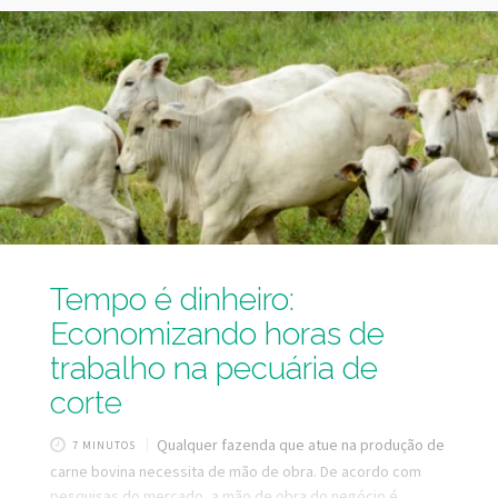
schach, Deois flavopicta, Deois incompleta, Zulia entreriana
e Mahanarva sp. Durante seu desenvolvimento, as
cigarrinhas passam por três fases: ovo, ninfa e adulta. Em
sua fase adulta vivem na parte aérea das plantas, já na fase
de ninfas
Tempo é dinheiro:
Economizando horas de
trabalho na pecuária de
corte
Qualquer fazenda que atue na produção de
7 MINUTOS
carne bovina necessita de mão de obra. De acordo com
pesquisas do mercado, a mão de obra do negócio é