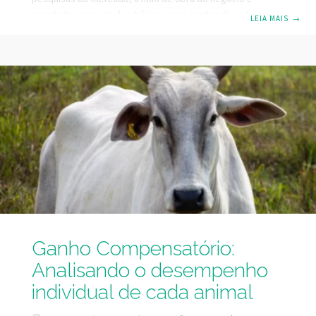
apontada como um dos três maiores custos da cadeia
LEIA MAIS
→
produtiva da pecuária de corte. Por isso é fundamental
além de um bom time de campo, investir também em boa
estratégia operacional, que consiste em garantir as
melhores ferramentas e estrutura de trabalho para o time
de campo da fazenda de bovinocultura de corte. Além de
Ganho Compensatório:
Analisando o desempenho
individual de cada animal