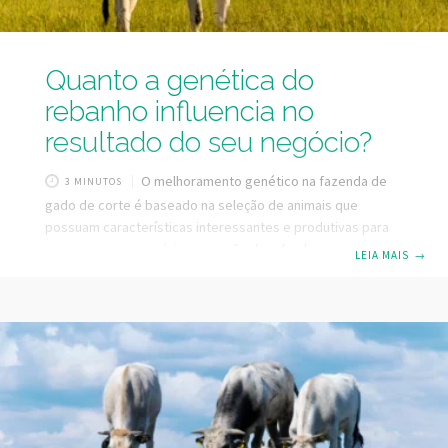
Quanto a genética do
rebanho influencia no
resultado do seu negócio?
O melhoramento genético na fazenda de
3 MINUTOS
gado de corte é baseado na seleção de animais que
possuam características interessantes e produtivas para
se passar para a próxima geração do rebanho, como por
LEIA MAIS
→
exemplo, vacas mais adaptadas ao clima, com
desenvolvimento precoce, touros com maior capacidade
de deposição de carne na carcaça, touros com maior ganho
de peso por dia e vacas com maior capacidade de
emprenhar. Após a seleção, é feito o cruzamento
considerando as características desejadas de acordo com
o objetivo