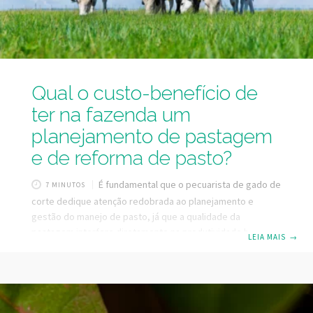
Qual o custo-benefício de
ter na fazenda um
planejamento de pastagem
e de reforma de pasto?
É fundamental que o pecuarista de gado de
7 MINUTOS
corte dedique atenção redobrada ao planejamento e
gestão do manejo de pasto, já que a qualidade da
pastagem interfere diretamente na produtividade bovina.
LEIA MAIS
→
Especialistas do mercado apontam que o Brasil reúne
aproximadamente 180 milhões de hectares de pastagem, e
cerca de 30% dessa área sofre com degradação. Neste
sentido, é comum que os produtores questionem sobre o
custo-benefício da reforma de pasto. Cabe ressaltar que