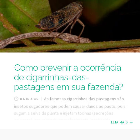
pensar em custo-benefício da reforma de pasto, exige uma
Como prevenir a ocorrência
de cigarrinhas-das-
pastagens em sua fazenda?
As famosas cigarrinhas das pastagens são
8 MINUTOS
insetos sugadores que podem causar danos ao pasto, pois
sugam a seiva da planta e injetam toxinas (secreções
salivares), provocando amarelecimento, conhecido
LEIA MAIS
→
popularmente como “queima do pasto”. Dentre as diversas
espécies de cigarrinhas existentes, as principais são: Deois