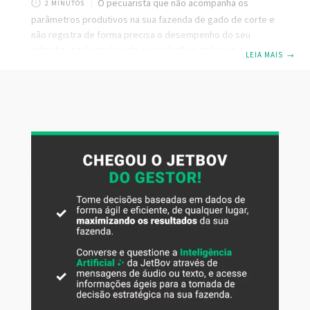
O pecuarista que não acompanha os
2 MINUTOS
parâmetros produtivos na sua fazenda de gado de corte e
não registra de forma precisa o desempenho do seu
rebanho, pode ser levado a conclusões errôneas. Um
LEIA MAIS
→
exemplo claro disso, é o fenômeno chamado “Ganho
Compensatório”. Mas o que é Ganho Compensatório?
Ganho compensatório é o processo de engorda acelerada
de um animal após um período de privação alimentar.
Imagine esse cenário, dois animais de mesma idade com
pesos diferentes, o garrote número 1, desde que