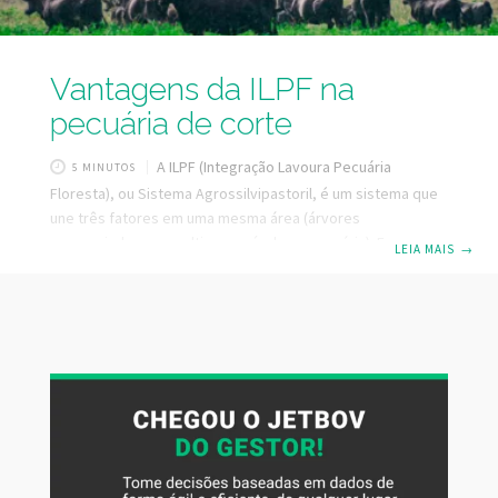
Vantagens da ILPF na
pecuária de corte
A ILPF (Integração Lavoura Pecuária
5 MINUTOS
Floresta), ou Sistema Agrossilvipastoril, é um sistema que
une três fatores em uma mesma área (árvores
consorciadas com cultivos agrícolas e pecuária). Essa
LEIA MAIS
→
estratégia produtiva vem crescendo dentro do nosso país
e traz uma série de vantagens para a pecuária de corte.
Quais as vantagens da ILPF? O ILPF é um sistema
intensificado, onde cada tipo de criação beneficia-se uma
da outra, trazendo resultados positivos produtivos e
financeiros para a fazenda. A implantação da ILPF permite a