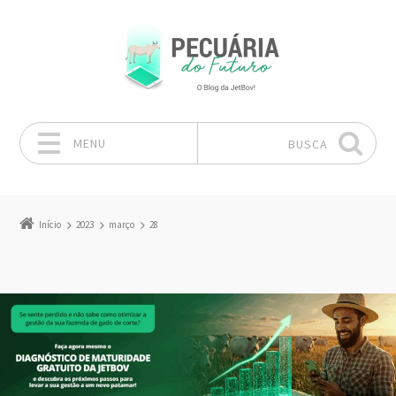
MENU
BUSCA
Pular para o conteúdo
Início
2023
março
28