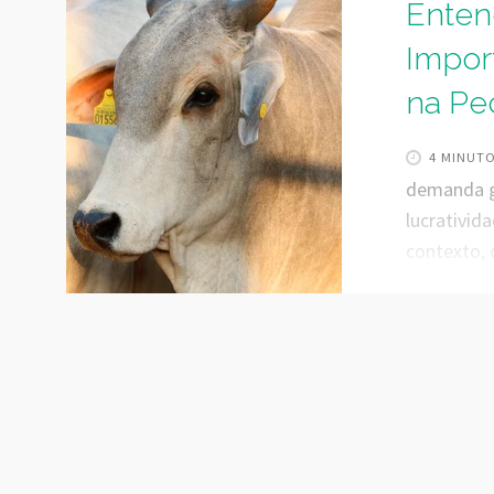
Enten
Impor
na Pe
4 MINUT
demanda ge
lucrativid
contexto, 
e o contr
essenciais
que é o LC
(LCDPR) é 
Federal do
operam com