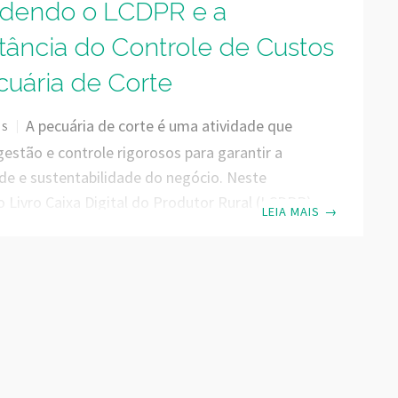
dendo o LCDPR e a
tância do Controle de Custos
cuária de Corte
A pecuária de corte é uma atividade que
OS
stão e controle rigorosos para garantir a
ade e sustentabilidade do negócio. Neste
o Livro Caixa Digital do Produtor Rural (LCDPR)
LEIA MAIS
→
ole de custos emergem como ferramentas
 para a eficiência da gestão da propriedade. O
DPR? O Livro Caixa Digital do Produtor Rural
uma obrigação fiscal introduzida pela Receita
 Brasil, destinada aos produtores rurais que
o pessoa física. O objetivo é