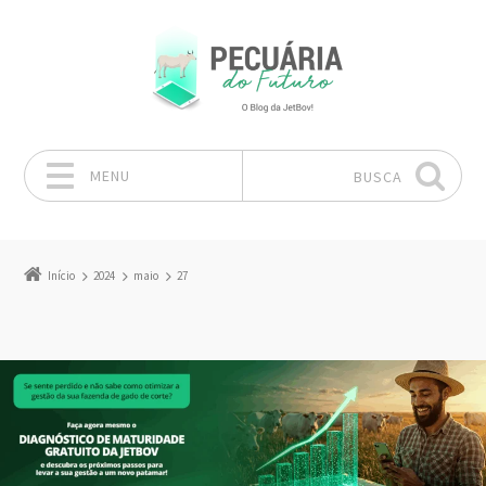
MENU
BUSCA
Pular para o conteúdo
Início
2024
maio
27