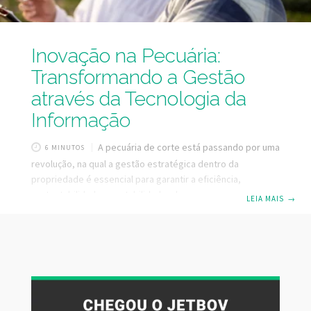
Inovação na Pecuária:
Transformando a Gestão
através da Tecnologia da
Informação
A pecuária de corte está passando por uma
6 MINUTOS
revolução, na qual a gestão estratégica dentro da
propriedade é essencial para garantir a eficiência,
sustentabilidade e rentabilidade a longo prazo.
LEIA MAIS
→
Considerando a importância que o setor pecuário
desempenha na economia, sendo que o Brasil possui o
segundo maior rebanho bovino do mundo, com cerca de
202 milhões de cabeças (Fonte: ABIEC 2023), temos
condições de produzir muito mais, sem nenhuma
necessidade de expandir a área usada pela pecuária.
Porém, para que isso aconteça