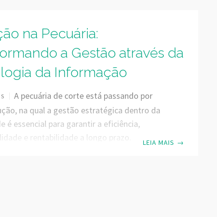
ção na Pecuária:
formando a Gestão através da
logia da Informação
A pecuária de corte está passando por
OS
ção, na qual a gestão estratégica dentro da
 é essencial para garantir a eficiência,
lidade e rentabilidade a longo prazo.
LEIA MAIS
→
do a importância que o setor pecuário
 na economia, sendo que o Brasil possui o
aior rebanho bovino do mundo, com cerca de
s de cabeças (Fonte: ABIEC 2023), temos
 de produzir muito mais, sem nenhuma