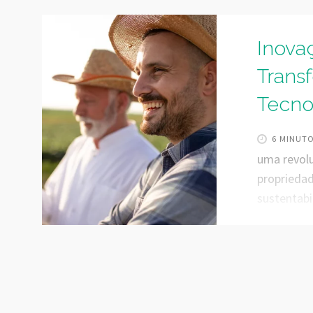
Inova
Trans
Tecno
6 MINUT
uma revolu
propriedade
sustentabi
Consideran
desempenha
segundo m
202 milhõe
condições