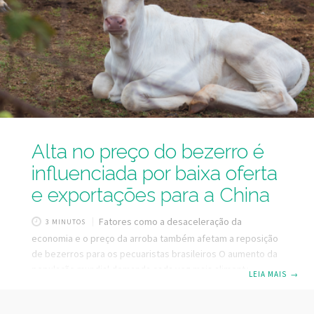
na fazenda. Entre 1990 e 2022, a área de pastagens
Alta no preço do bezerro é
influenciada por baixa oferta
e exportações para a China
Fatores como a desaceleração da
3 MINUTOS
economia e o preço da arroba também afetam a reposição
de bezerros para os pecuaristas brasileiros O aumento da
população mundial demanda cada vez mais alimentos. Com
LEIA MAIS
→
isso, aumenta também o número de países que importam
alimentos, reduzindo o excedente nos países produtores.