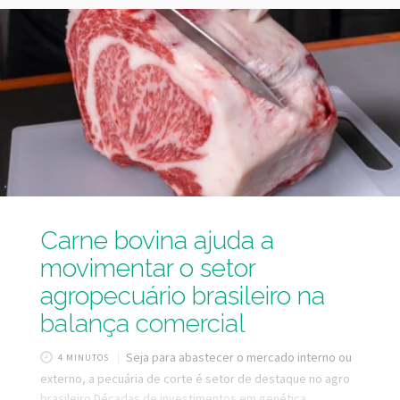
Exemplo disso é a carne bovina. O Brasil possui o maior
rebanho comercial de gado bovino do mundo, sendo
também o maior exportador dessa proteína. Porém, para
manter esse mercado em movimento é preciso
Carne bovina ajuda a
movimentar o setor
agropecuário brasileiro na
balança comercial
Seja para abastecer o mercado interno ou
4 MINUTOS
externo, a pecuária de corte é setor de destaque no agro
brasileiro Décadas de investimentos em genética,