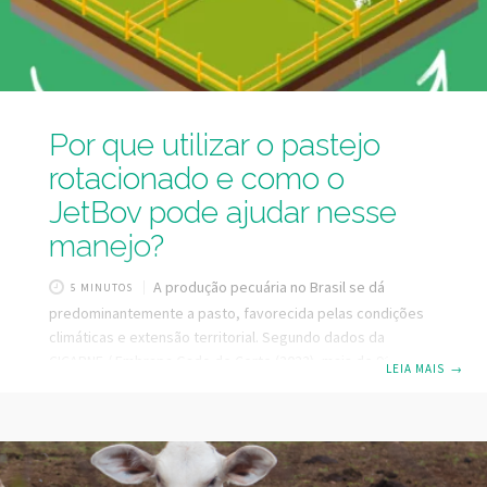
Por que utilizar o pastejo
rotacionado e como o
JetBov pode ajudar nesse
manejo?
A produção pecuária no Brasil se dá
5 MINUTOS
predominantemente a pasto, favorecida pelas condições
climáticas e extensão territorial. Segundo dados da
CICARNE / Embrapa Gado de Corte (2022), mais de 90% da
LEIA MAIS
→
carne bovina brasileira ainda é produzida em sistemas
pastoris, e uma das grandes tendências é a intensificação
sustentável para produzir mais em menos área, com menor
impacto ambiental. Daí a importância de buscar o
entendimento sobre porque utilizar o pastejo rotacionado