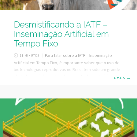
Desmistificando a IATF –
Inseminação Artificial em
Tempo Fixo
Para falar sobre a IATF – Inseminação
11 MINUTOS
Artificial em Tempo Fixo, é importante saber que o uso de
biotecnologias reprodutivas no Brasil tem sido um grande
aliado frente à demanda pelo aumento de produtividade e
LEIA MAIS
→
busca por melhores indicadores reprodutivos com garantia
de uma produção sustentável, importantes pilares frente
ao potencial produtivo do país e ao cenário de demanda
crescente pela produção de carne bovina. Na pecuária
extensiva, tradicionalmente não se adotava a estação de
monta e o touro permanecia com as