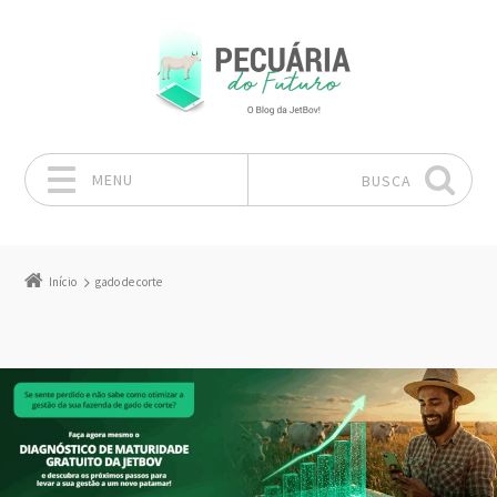
MENU
BUSCA
Pular para o conteúdo
Início
gado de corte