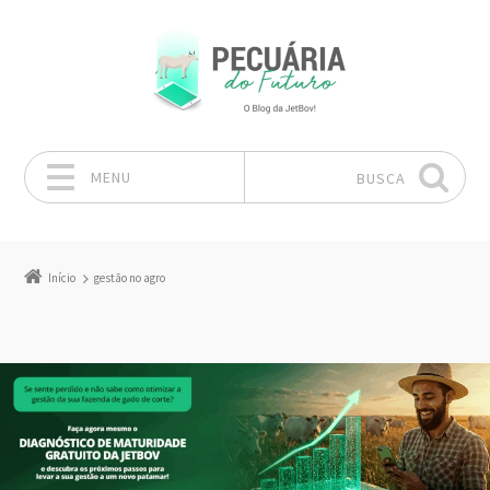
MENU
BUSCA
Pular para o conteúdo
Início
gestão no agro