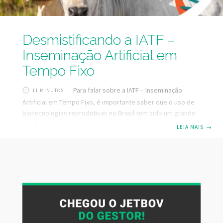
Desmistificando a IATF –
Inseminação Artificial em
Tempo Fixo
Para falar sobre a IATF – Inseminação
11 MINUTOS
Artificial em Tempo Fixo, é importante saber que o uso de
biotecnologias reprodutivas no Brasil tem sido um grande
aliado frente à demanda pelo aumento de produtividade e
LEIA MAIS
→
busca por melhores indicadores reprodutivos com garantia
de uma produção sustentável, importantes pilares frente
ao potencial produtivo do país e ao cenário de demanda
crescente pela produção de carne bovina. Na pecuária
extensiva, tradicionalmente não se adotava a estação de
monta e o touro permanecia com as