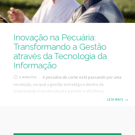
Inovação na Pecuária:
Transformando a Gestão
através da Tecnologia da
Informação
A pecuária de corte está passando por uma
6 MINUTOS
revolução, na qual a gestão estratégica dentro da
propriedade é essencial para garantir a eficiência,
sustentabilidade e rentabilidade a longo prazo.
LEIA MAIS
→
Considerando a importância que o setor pecuário
desempenha na economia, sendo que o Brasil possui o
segundo maior rebanho bovino do mundo, com cerca de
202 milhões de cabeças (Fonte: ABIEC 2023), temos
condições de produzir muito mais, sem nenhuma