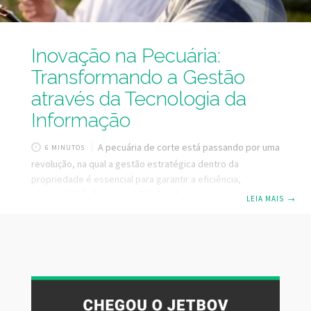
Inovação na Pecuária:
Transformando a Gestão
através da Tecnologia da
Informação
A pecuária de corte está passando por uma
6 MINUTOS
revolução, na qual a gestão estratégica dentro da
propriedade é essencial para garantir a eficiência,
sustentabilidade e rentabilidade a longo prazo.
LEIA MAIS
→
Considerando a importância que o setor pecuário
desempenha na economia, sendo que o Brasil possui o
segundo maior rebanho bovino do mundo, com cerca de
202 milhões de cabeças (Fonte: ABIEC 2023), temos
condições de produzir muito mais, sem nenhuma
necessidade de expandir a área usada pela pecuária.
Porém, para que isso aconteça