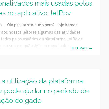
onalidades mais usadas pelos
es no aplicativo JetBov
Olá pecuarista, tudo bem? Hoje iremos
OS
 aos nossos leitores algumas das atividades
tadas pelos usuários da plataforma JetBov e
pouco sobre o quão ágil um manejo de campo
LEIA MAIS
→
tendo essa ferramenta sempre na palma das
números apresentados neste artigo tratam de
e foram realizados com o auxílio do nosso
 JetBov de campo ao longo dos últimos dois
a utilização da plataforma
s que nos acompanham aqui nesse blog, já
er um pouquinho sobre a
v pode ajudar no período de
ação do gado