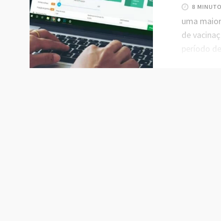
8 MINUT
uma maior 
de vacinaç
período d
muita mov
práticas 
época é fu
garantir r
um pouco 
período de
é