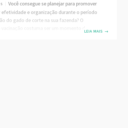
Você consegue se planejar para promover
OS
efetividade e organização durante o período
ão do gado de corte na sua fazenda? O
e vacinação costuma ser um momento de
LEIA MAIS
→
imentação dentro das propriedades, adotar
de manejos e um bom planejamento nessa
ndamental para ter sucesso na atividade e
otinas de manejos eficientes. Vamos conversar
sobre como a Jetbov pode te ajudar no
 vacinação do gado. A vacinação dos rebanhos