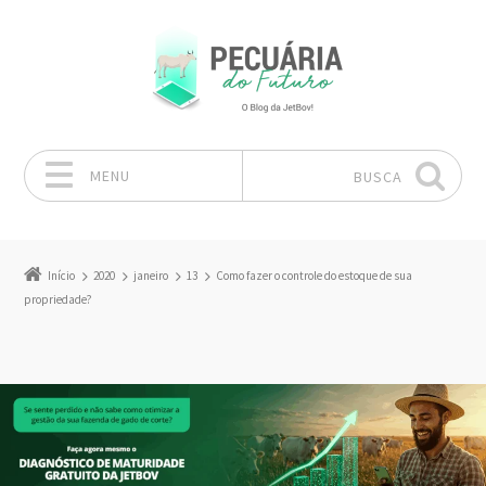
MENU
BUSCA
Pular para o conteúdo
Início
2020
janeiro
13
Como fazer o controle do estoque de sua
propriedade?