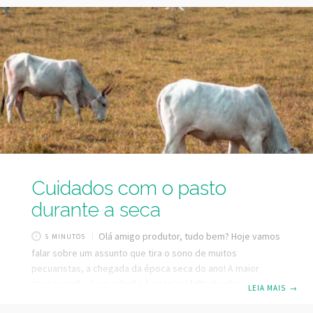
pastagem durante o período das águas e a suplementação
ou o confinamento durante o período seco podem surtir
efeito. Esse tipo de manejo evita que os animais fiquem
oscilando entre aumento e
Cuidados com o pasto
durante a seca
Olá amigo produtor, tudo bem? Hoje vamos
5 MINUTOS
falar sobre um assunto que tira o sono de muitos
pecuaristas, a chegada da época seca do ano! A maior
preocupação é em relação à possível falta de alimentos
LEIA MAIS
→
para os animais. Não podemos negar que é uma época