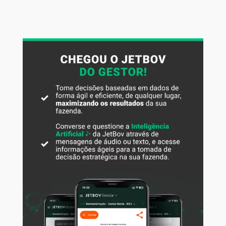
difícil, e que dá uma travada na produção, porque além das
chuvas pararem por alguns meses, a temperatura ainda cai,
o que ocasiona um menor crescimento do capim. Com isso
a pastagem seca, diminui o teor