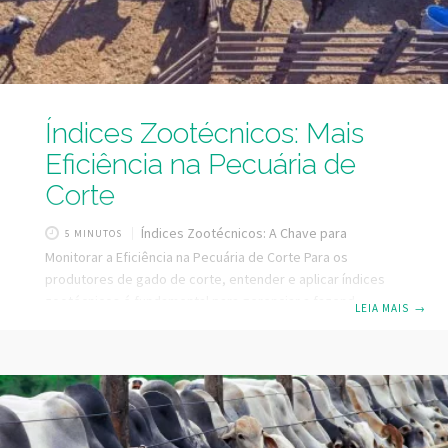
Índices Zootécnicos: Mais
Eficiência na Pecuária de
Corte
Índices Zootécnicos: A Chave para
5 MINUTOS
Monitorar a Eficiência na Pecuária de Corte Para os
produtores de gado de corte, entender e aplicar índices
zootécnicos é fundamental para gerenciar a fazenda de
LEIA MAIS
→
forma precisa e eficaz. Esses índices zootécnicos são
métricas essenciais que indicam o desempenho dos
animais e ajudam a identificar áreas de melhoria, tornando-
se indispensáveis para quem busca maximizar a
produtividade e a rentabilidade da produção. Ao longo
deste conteúdo, exploraremos os principais índices