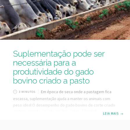
zootécnicos e como aplicá-los na gestão do
Suplementação pode ser
necessária para a
produtividade do gado
bovino criado a pasto
Em época de seca onde a pastagem fica
3 MINUTOS
escassa, suplementação ajuda a manter os animais com
peso ideal O desempenho do gado bovino de corte criado
exclusivamente a pasto, muitas vezes, é limitado –
LEIA MAIS
→
principalmente em função da ingestão de nutrientes. Para
remediar a situação, fatores como manejo adequado da