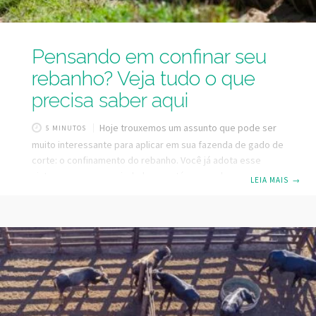
Pensando em confinar seu
rebanho? Veja tudo o que
precisa saber aqui
Hoje trouxemos um assunto que pode ser
5 MINUTOS
muito interessante para aplicar em sua fazenda de gado de
corte: o confinamento do rebanho. Você já adota esse
sistema na sua propriedade ou está pensando em adotar?
LEIA MAIS
→
Continue a leitura pois iremos abordar tudo o que você
precisa saber sobre o confinamento. O Brasil, quando
falamos de carne bovina é considerado o maior exportador
no ranking mundial, com bastante potencial para produção
que vem aumentando gradativamente. Isso se dá graças
aos produtores que investem