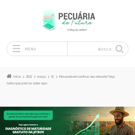
MENU
BUSCA
Pular para o conteúdo
Início
2022
março
31
Pensando em confinar seu rebanho? Veja
tudo o que precisa saber aqui