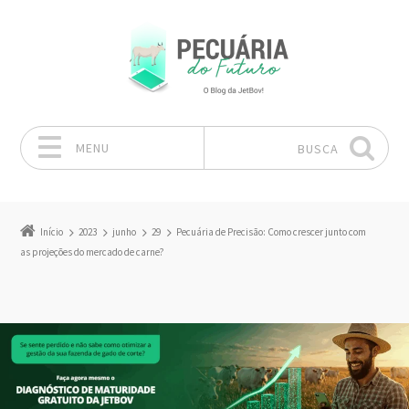
MENU
BUSCA
Pular para o conteúdo
Início
2023
junho
29
Pecuária de Precisão: Como crescer junto com
as projeções do mercado de carne?