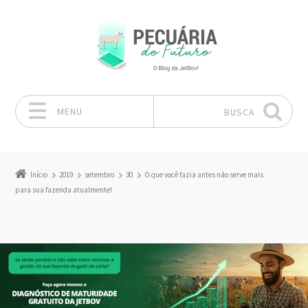
MENU
BUSCA
Pular para o conteúdo
Início
2019
setembro
30
O que você fazia antes não serve mais
para sua fazenda atualmente!