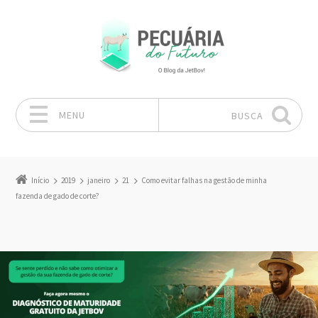
MENU
BUSCA
Pular para o conteúdo
Início
2019
janeiro
21
Como evitar falhas na gestão de minha
fazenda de gado de corte?