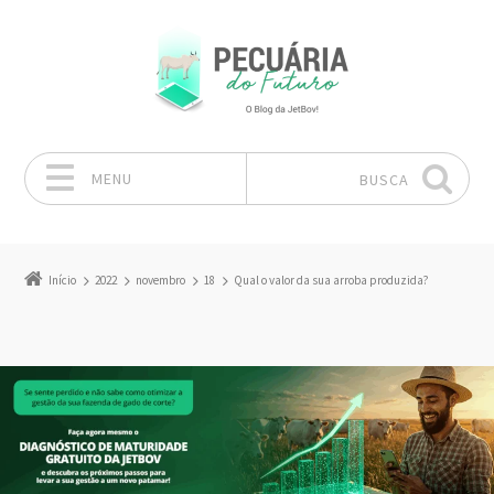
MENU
BUSCA
Pular para o conteúdo
Início
2022
novembro
18
Qual o valor da sua arroba produzida?