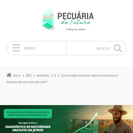
MENU
BUSCA
Pular para o conteúdo
Início
2022
setembro
8
Quais dados levantar sobre os animais na
fazenda de pecuária de corte?