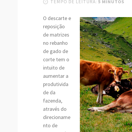
TEMPO DE LEITURA:
5 MINUTOS
O descarte e
reposição
de matrizes
no rebanho
de gado de
corte tem o
intuito de
aumentar a
produtivida
de da
fazenda,
através do
direcioname
nto de