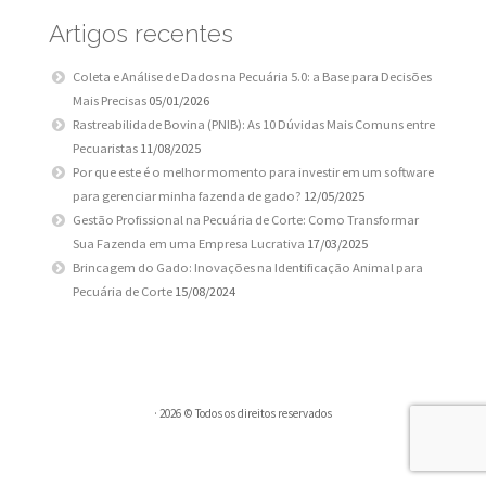
Artigos recentes
Coleta e Análise de Dados na Pecuária 5.0: a Base para Decisões
Mais Precisas
05/01/2026
Rastreabilidade Bovina (PNIB): As 10 Dúvidas Mais Comuns entre
Pecuaristas
11/08/2025
Por que este é o melhor momento para investir em um software
para gerenciar minha fazenda de gado?
12/05/2025
Gestão Profissional na Pecuária de Corte: Como Transformar
Sua Fazenda em uma Empresa Lucrativa
17/03/2025
Brincagem do Gado: Inovações na Identificação Animal para
Pecuária de Corte
15/08/2024
· 2026 © Todos os direitos reservados